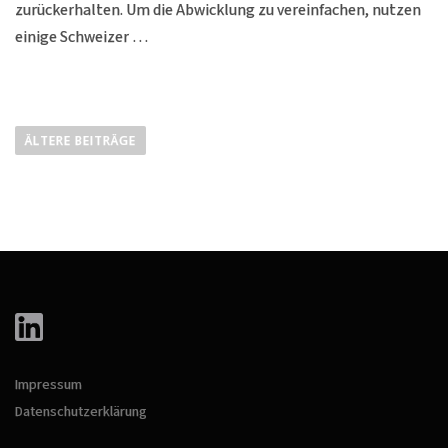
zurückerhalten. Um die Abwicklung zu vereinfachen, nutzen
einige Schweizer …
B
e
ÄLTERE BEITRÄGE
i
t
r
a
g
s
n
a
v
Impressum
i
Datenschutzerklärung
g