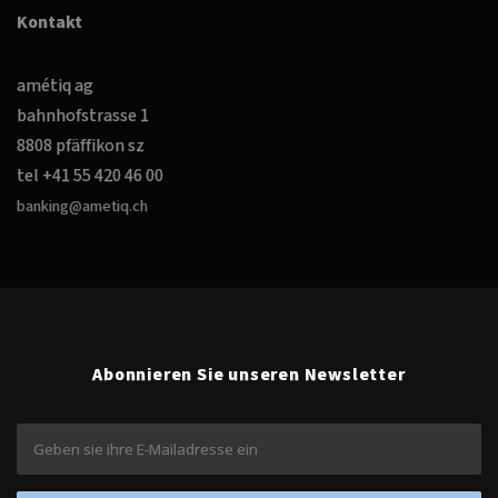
a
Kontakt
t
i
o
amétiq ag
n
bahnhofstrasse 1
8808 pfäffikon sz
tel +41 55 420 46 00
banking@ametiq.ch
Abonnieren Sie unseren Newsletter