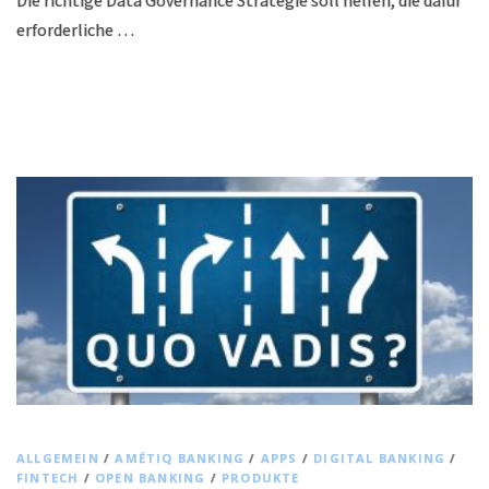
Die richtige Data Governance Strategie soll helfen, die dafür
erforderliche …
ALLGEMEIN
/
AMÉTIQ BANKING
/
APPS
/
DIGITAL BANKING
/
FINTECH
/
OPEN BANKING
/
PRODUKTE