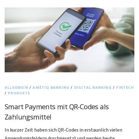
ALLGEMEIN
/
AMÉTIQ BANKING
/
DIGITAL BANKING
/
FINTECH
/
PRODUKTE
Smart Payments mit QR-Codes als
Zahlungsmittel
In kurzer Zeit haben sich QR-Codes in erstaunlich vielen
Anwendungsfeldern durchgesetzt und werden heute