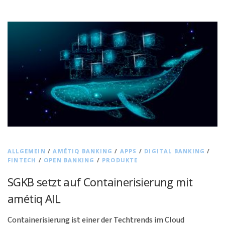
ALLGEMEIN
/
AMÉTIQ BANKING
/
APPS
/
DIGITAL BANKING
/
FINTECH
/
OPEN BANKING
/
PRODUKTE
SGKB setzt auf Containerisierung mit
amétiq AIL
Containerisierung ist einer der Techtrends im Cloud