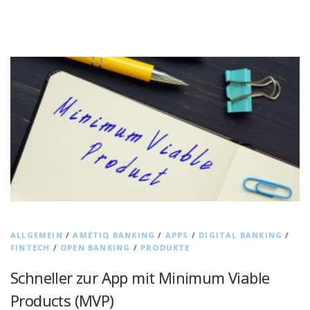
ALLGEMEIN
/
AMÉTIQ BANKING
/
APPS
/
DIGITAL BANKING
/
FINTECH
/
OPEN BANKING
/
PRODUKTE
Schneller zur App mit Minimum Viable
Products (MVP)