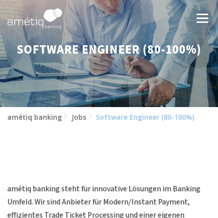
Zum
Inhalt
Menü
springen
SOFTWARE ENGINEER (80-100%)
LÖSUNGEN
NEWS
JOBS
ÜBER UNS
KONTAKT
amétiq banking
Jobs
Software Engineer (80-100%)
amétiq banking steht für innovative Lösungen im Banking
Umfeld. Wir sind Anbieter für Modern/Instant Payment,
effizientes Trade Ticket Processing und einer eigenen