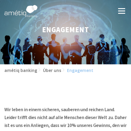
Zum
Inhalt
Menü
springen
ENGAGEMENT
LÖSUNGEN
NEWS
JOBS
ÜBER UNS
KONTAKT
amétiq banking
Über uns
Engagement
Wir leben in einem sicheren, sauberen und reichen Land.
Leider trifft dies nicht auf alle Menschen dieser Welt zu. Daher
ist es uns ein Anliegen, dass wir 10% unseres Gewinns, den wir