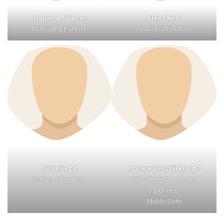
Daniel A. Weber
Alex Maier
Managing Partner
Avaloq Consultant
Siri Rüegg
Unsere Verstärkung ?
Software Engineer
Wir zeigen Dir unsere
Optionen
Melde Dich!