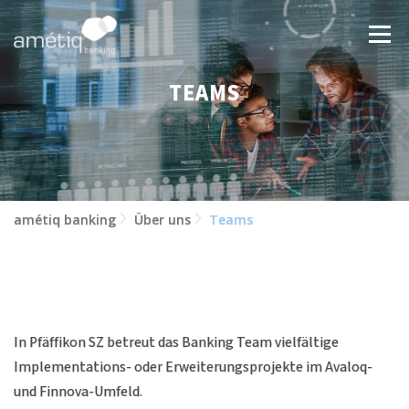
Zum
Inhalt
Menü
springen
TEAMS
LÖSUNGEN
NEWS
JOBS
ÜBER UNS
KONTAKT
amétiq banking
Über uns
Teams
In Pfäffikon SZ betreut das Banking Team vielfältige
Implementations- oder Erweiterungsprojekte im Avaloq-
und Finnova-Umfeld.