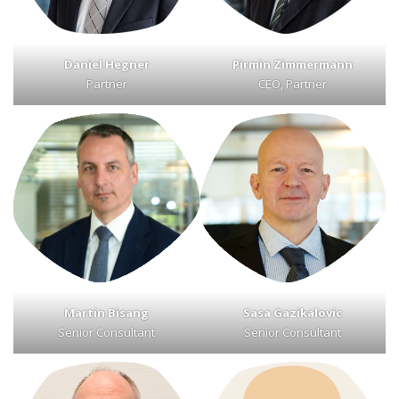
Daniel Hegner
Pirmin Zimmermann
Partner
CEO, Partner
Martin Bisang
Sasa Gazikalovic
Senior Consultant
Senior Consultant