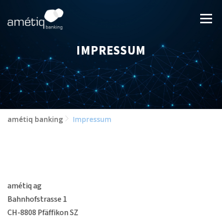
Zum
Inhalt
Menü
springen
IMPRESSUM
LÖSUNGEN
NEWS
JOBS
ÜBER UNS
KONTAKT
amétiq banking
Impressum
amétiq ag
Bahnhofstrasse 1
CH-8808 Pfäffikon SZ