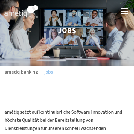
Zum
Inhalt
Menü
springen
JOBS
LÖSUNGEN
NEWS
JOBS
ÜBER UNS
KONTAKT
amétiq banking
Jobs
amétiq setzt auf kontinuierliche Software Innovation und
höchste Qualität bei der Bereitstellung von
Dienstleistungen für unseren schnell wachsenden