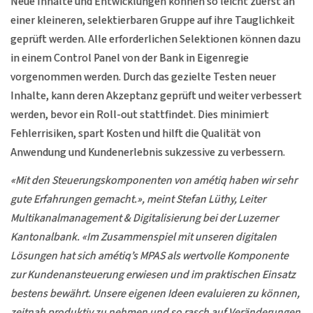
Neue Inhalte und Entwicklungen können so leicht zuerst an
einer kleineren, selektierbaren Gruppe auf ihre Tauglichkeit
geprüft werden. Alle erforderlichen Selektionen können dazu
in einem Control Panel von der Bank in Eigenregie
vorgenommen werden. Durch das gezielte Testen neuer
Inhalte, kann deren Akzeptanz geprüft und weiter verbessert
werden, bevor ein Roll-out stattfindet. Dies minimiert
Fehlerrisiken, spart Kosten und hilft die Qualität von
Anwendung und Kundenerlebnis sukzessive zu verbessern.
«Mit den Steuerungskomponenten von amétiq haben wir sehr
gute Erfahrungen gemacht.», meint Stefan Lüthy, Leiter
Multikanalmanagement & Digitalisierung bei der Luzerner
Kantonalbank. «Im Zusammenspiel mit unseren digitalen
Lösungen hat sich amétiq’s MPAS als wertvolle Komponente
zur Kundenansteuerung erwiesen und im praktischen Einsatz
bestens bewährt. Unsere eigenen Ideen evaluieren zu können,
zeitnah produktiv zu nehmen und so rasch auf Veränderungen