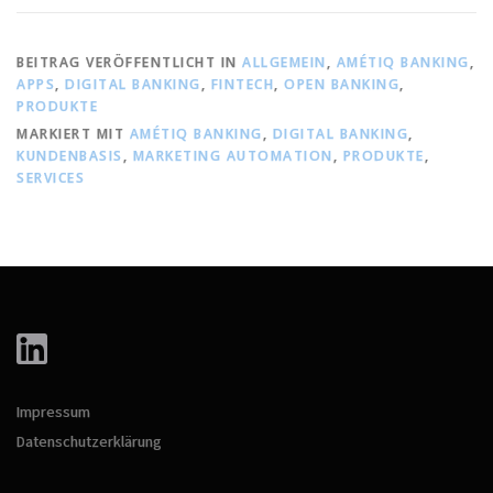
BEITRAG VERÖFFENTLICHT IN
ALLGEMEIN
,
AMÉTIQ BANKING
,
APPS
,
DIGITAL BANKING
,
FINTECH
,
OPEN BANKING
,
PRODUKTE
MARKIERT MIT
AMÉTIQ BANKING
,
DIGITAL BANKING
,
KUNDENBASIS
,
MARKETING AUTOMATION
,
PRODUKTE
,
SERVICES
Impressum
Datenschutzerklärung