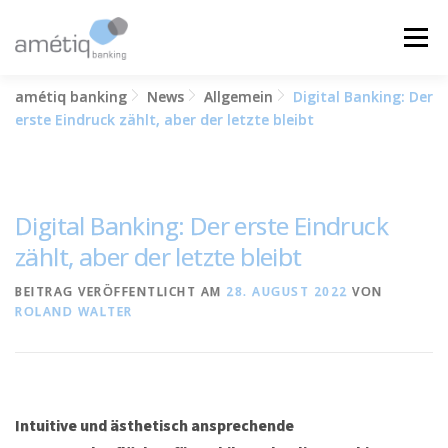
Zum
Inhalt
Menü
springen
amétiq banking
News
Allgemein
Digital Banking: Der
LÖSUNGEN
NEWS
JOBS
ÜBER UNS
erste Eindruck zählt, aber der letzte bleibt
KONTAKT
Digital Banking: Der erste Eindruck
zählt, aber der letzte bleibt
BEITRAG VERÖFFENTLICHT AM
28. AUGUST 2022
VON
ROLAND WALTER
Intuitive und ästhetisch ansprechende