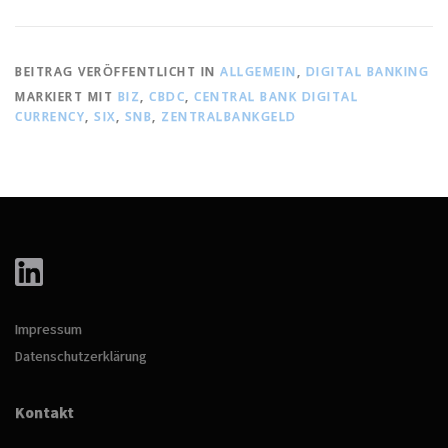
BEITRAG VERÖFFENTLICHT IN
ALLGEMEIN
,
DIGITAL BANKING
MARKIERT MIT
BIZ
,
CBDC
,
CENTRAL BANK DIGITAL
CURRENCY
,
SIX
,
SNB
,
ZENTRALBANKGELD
Impressum
Datenschutzerklärung
Kontakt