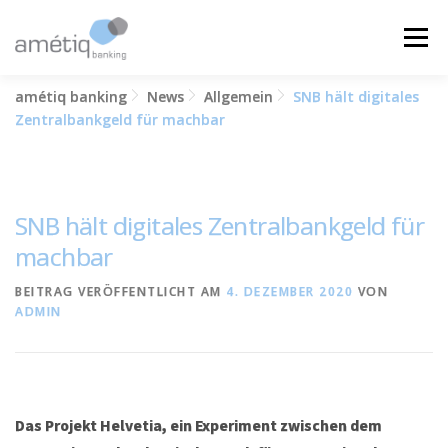
Zum
Inhalt
Menü
springen
amétiq banking
News
Allgemein
SNB hält digitales
LÖSUNGEN
NEWS
JOBS
ÜBER UNS
Zentralbankgeld für machbar
KONTAKT
SNB hält digitales Zentralbankgeld für
machbar
BEITRAG VERÖFFENTLICHT AM
4. DEZEMBER 2020
VON
ADMIN
Das Projekt Helvetia, ein Experiment zwischen dem