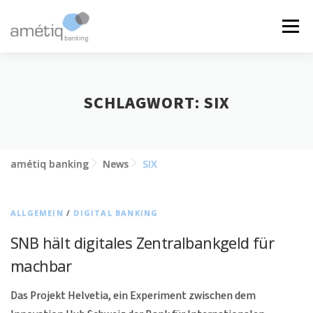
Zum
Inhalt
Menü
springen
LÖSUNGEN
NEWS
JOBS
ÜBER UNS
SCHLAGWORT:
SIX
KONTAKT
amétiq banking
News
SIX
ALLGEMEIN
/
DIGITAL BANKING
SNB hält digitales Zentralbankgeld für
machbar
Das Projekt Helvetia, ein Experiment zwischen dem