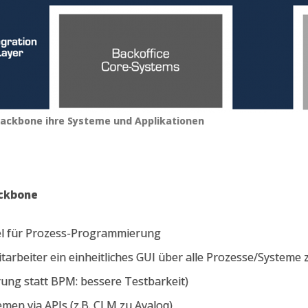
 Backbone ihre Systeme und Applikationen
ackbone
el für Prozess-Programmierung
arbeiter ein einheitliches GUI über alle Prozesse/Systeme
ung statt BPM: bessere Testbarkeit)
men via APIs (z.B. CLM zu Avaloq)