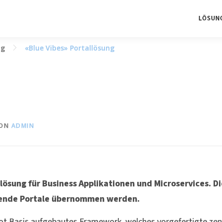
LÖSUN
ng
«Blue Vibes» Portallösung
ON
ADMIN
llösung für Business Applikationen und Microservices. 
ehende Portale übernommen werden.
Boot Basis aufgebautes Framework, welches vorgefertigte zen