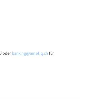
00 oder
banking@ametiq.ch
für