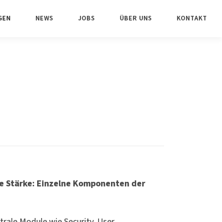
GEN
NEWS
JOBS
ÜBER UNS
KONTAKT
Die Stärke: Einzelne Komponenten der
trale Module wie Security, User