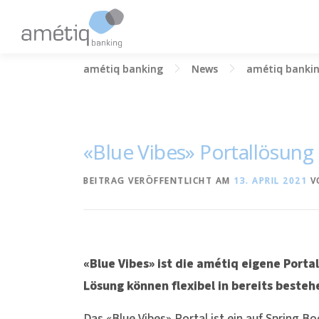
Zum
Inhalt
springen
amétiq banking
News
amétiq banki
«Blue Vibes» Portallösung
BEITRAG VERÖFFENTLICHT AM
13. APRIL 2021
V
«Blue Vibes» ist die amétiq eigene Porta
Lösung können flexibel in bereits best
Das «Blue Vibes» Portal ist ein auf Spring 