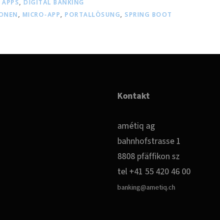
,
APPS
,
DIGITAL BANKING
IONEN
,
MICRO-APP
,
PORTALLÖSUNG
,
SPRING BOOT
Kontakt
amétiq ag
bahnhofstrasse 1
8808 pfäffikon sz
tel +41 55 420 46 00
banking@ametiq.ch