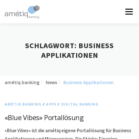
Zum
Inhalt
Menü
springen
LÖSUNGEN
NEWS
JOBS
ÜBER UNS
SCHLAGWORT:
BUSINESS
APPLIKATIONEN
KONTAKT
amétiq banking
News
Business Applikationen
AMÉTIQ BANKING
/
APPS
/
DIGITAL BANKING
«Blue Vibes» Portallösung
«Blue Vibes» ist die amétiq eigene Portallösung für Business