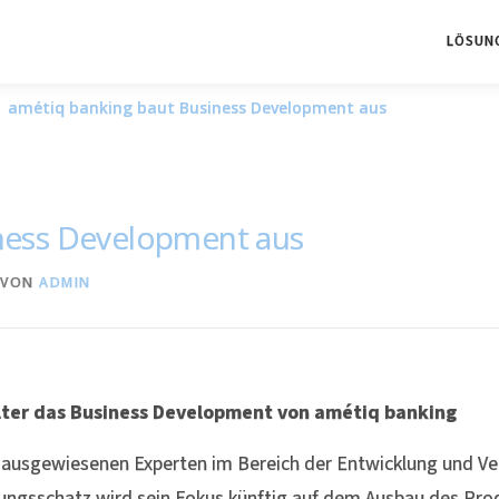
LÖSUN
amétiq banking baut Business Development aus
ness Development aus
VON
ADMIN
alter das Business Development von amétiq banking
n ausgewiesenen Experten im Bereich der Entwicklung und V
ungsschatz wird sein Fokus künftig auf dem Ausbau des Pro