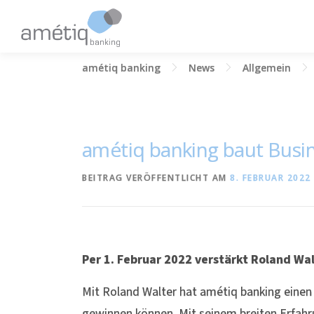
Zum
Inhalt
springen
amétiq banking
News
Allgemein
amétiq banking baut Busi
BEITRAG VERÖFFENTLICHT AM
8. FEBRUAR 2022
Per 1. Februar 2022 verstärkt Roland W
Mit Roland Walter hat amétiq banking eine
gewinnen können. Mit seinem breiten Erfahr