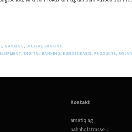
IQ BANKING
,
DIGITAL BANKING
VELOPMENT
,
DIGITAL BANKING
,
KUNDENBASIS
,
PRODUKTE
,
ROLAN
Kontakt
amétiq ag
bahnhofstrasse 1