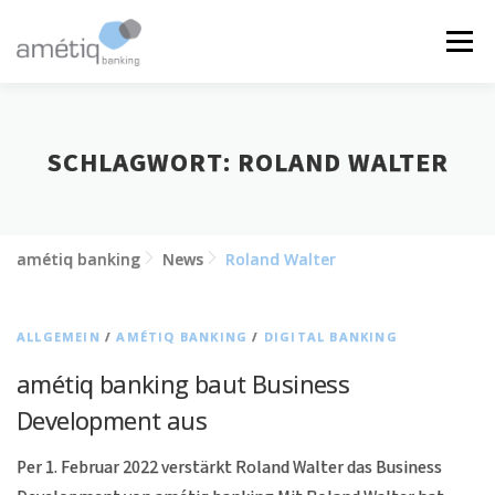
Zum
Inhalt
Menü
springen
LÖSUNGEN
NEWS
JOBS
ÜBER UNS
SCHLAGWORT:
ROLAND WALTER
KONTAKT
amétiq banking
News
Roland Walter
ALLGEMEIN
/
AMÉTIQ BANKING
/
DIGITAL BANKING
amétiq banking baut Business
Development aus
Per 1. Februar 2022 verstärkt Roland Walter das Business