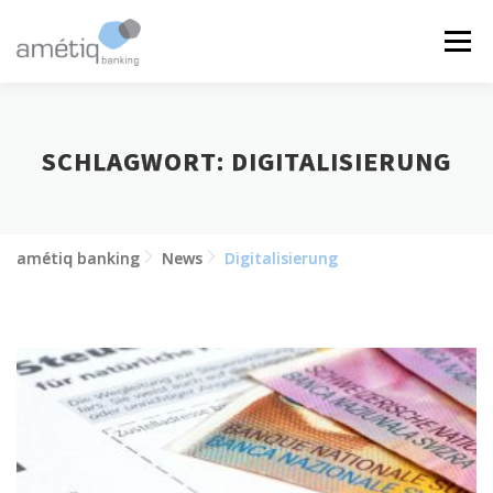
Zum
Inhalt
Menü
springen
LÖSUNGEN
NEWS
JOBS
ÜBER UNS
SCHLAGWORT:
DIGITALISIERUNG
KONTAKT
amétiq banking
News
Digitalisierung