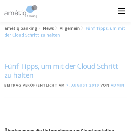
Zum
Inhalt
Menü
springen
amétiq banking
News
Allgemein
Fünf Tipps, um mit
LÖSUNGEN
NEWS
JOBS
ÜBER UNS
der Cloud Schritt zu halten
KONTAKT
Fünf Tipps, um mit der Cloud Schritt
zu halten
BEITRAG VERÖFFENTLICHT AM
7. AUGUST 2019
VON
ADMIN
Überlegungen die Unternehmen zur Cloud anstellen