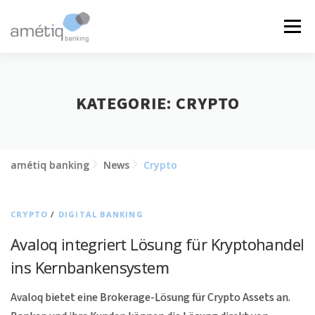
Zum
Inhalt
Menü
springen
LÖSUNGEN
NEWS
JOBS
ÜBER UNS
KATEGORIE:
CRYPTO
KONTAKT
amétiq banking
News
Crypto
CRYPTO
/
DIGITAL BANKING
Avaloq integriert Lösung für Kryptohandel
ins Kernbankensystem
Avaloq bietet eine Brokerage-Lösung für Crypto Assets an.