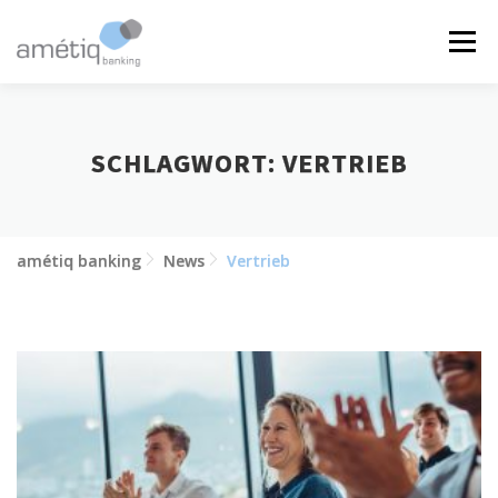
Zum
Inhalt
Menü
springen
LÖSUNGEN
NEWS
JOBS
ÜBER UNS
SCHLAGWORT:
VERTRIEB
KONTAKT
amétiq banking
News
Vertrieb