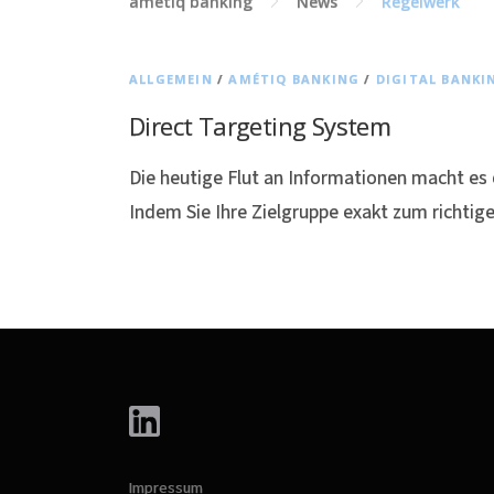
amétiq banking
News
Regelwerk
ALLGEMEIN
/
AMÉTIQ BANKING
/
DIGITAL BANKI
Direct Targeting System
Die heutige Flut an Informationen macht es e
Indem Sie Ihre Zielgruppe exakt zum richti
Impressum