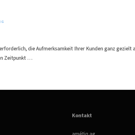
NG
rforderlich, die Aufmerksamkeit Ihrer Kunden ganz gezielt a
gen Zeitpunkt …
Kontakt
amétiq ag