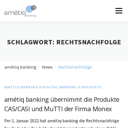
Zum
Inhalt
Menü
springen
LÖSUNGEN
NEWS
JOBS
ÜBER UNS
SCHLAGWORT:
RECHTSNACHFOLGE
KONTAKT
amétiq banking
News
Rechtsnachfolge
AMÉTIQ BANKING
/
DIGITAL BANKING
/
PRODUKTE
amétiq banking übernimmt die Produkte
CAS/CASI und MuTTI der Firma Monex
Per 1. Januar 2022 hat amétiq banking die Rechtsnachfolge