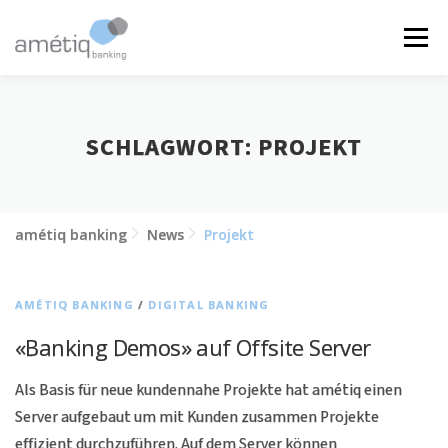
Zum
Inhalt
Menü
springen
LÖSUNGEN
NEWS
JOBS
ÜBER UNS
SCHLAGWORT:
PROJEKT
KONTAKT
amétiq banking
News
Projekt
AMÉTIQ BANKING
/
DIGITAL BANKING
«Banking Demos» auf Offsite Server
Als Basis für neue kundennahe Projekte hat amétiq einen
Server aufgebaut um mit Kunden zusammen Projekte
effizient durchzuführen. Auf dem Server können