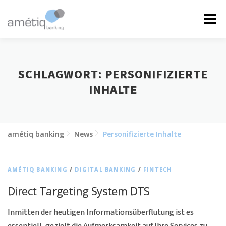
Zum
Inhalt
Menü
springen
LÖSUNGEN
NEWS
JOBS
ÜBER UNS
SCHLAGWORT:
PERSONIFIZIERTE
INHALTE
KONTAKT
amétiq banking
News
Personifizierte Inhalte
AMÉTIQ BANKING
/
DIGITAL BANKING
/
FINTECH
Direct Targeting System DTS
Inmitten der heutigen Informationsüberflutung ist es