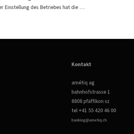
 Einstellung des Betriebes hat die …
Kontakt
amétiq ag
bahnhofstrasse 1
8808 pfäffikon sz
tel +41 55 420 46 00
banking@ametiq.ch