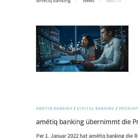
amétiq banking
News
MuTTI
AMÉTIQ BANKING
/
DIGITAL BANKING
/
PRODUK
amétiq banking übernimmt die P
Per 1. Januar 2022 hat amétiq banking die R