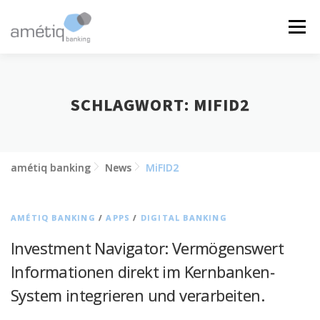
Zum
Inhalt
Menü
springen
LÖSUNGEN
NEWS
JOBS
ÜBER UNS
SCHLAGWORT:
MIFID2
KONTAKT
amétiq banking
News
MiFID2
AMÉTIQ BANKING
/
APPS
/
DIGITAL BANKING
Investment Navigator: Vermögenswert
Informationen direkt im Kernbanken-
System integrieren und verarbeiten.