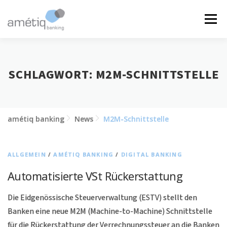
Zum
Inhalt
Menü
springen
LÖSUNGEN
NEWS
JOBS
ÜBER UNS
SCHLAGWORT:
M2M-SCHNITTSTELLE
KONTAKT
amétiq banking
News
M2M-Schnittstelle
ALLGEMEIN
/
AMÉTIQ BANKING
/
DIGITAL BANKING
Automatisierte VSt Rückerstattung
Die Eidgenössische Steuerverwaltung (ESTV) stellt den
Banken eine neue M2M (Machine-to-Machine) Schnittstelle
für die Rückerstattung der Verrechnungssteuer an die Banken