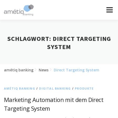
Zum
Inhalt
Menü
springen
LÖSUNGEN
NEWS
JOBS
ÜBER UNS
SCHLAGWORT:
DIRECT TARGETING
SYSTEM
KONTAKT
amétiq banking
News
Direct Targeting System
AMÉTIQ BANKING
/
DIGITAL BANKING
/
PRODUKTE
Marketing Automation mit dem Direct
Targeting System