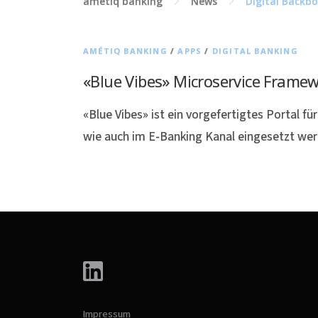
amétiq banking
News
Digital Backb
AMÉTIQ BANKING
/
APPS
/
DIGITAL BANKING
«Blue Vibes» Microservice Frame
«Blue Vibes» ist ein vorgefertigtes Portal f
wie auch im E-Banking Kanal eingesetzt wer
Impressum