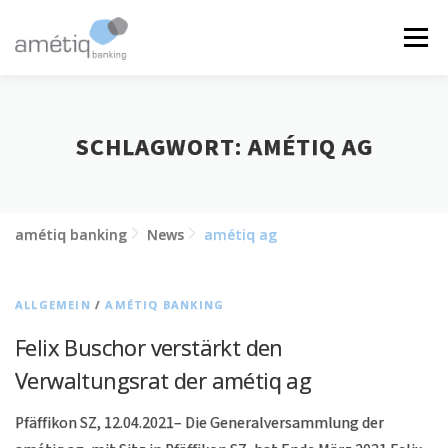
Zum
Inhalt
Menü
springen
LÖSUNGEN
NEWS
JOBS
ÜBER UNS
SCHLAGWORT:
AMÉTIQ AG
KONTAKT
amétiq banking
News
amétiq ag
ALLGEMEIN
/
AMÉTIQ BANKING
Felix Buschor verstärkt den
Verwaltungsrat der amétiq ag
Pfäffikon SZ, 12.04.2021– Die Generalversammlung der