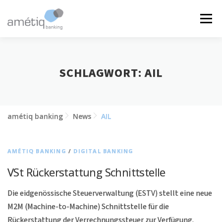
Zum
Inhalt
Menü
springen
LÖSUNGEN
NEWS
JOBS
ÜBER UNS
SCHLAGWORT:
AIL
KONTAKT
amétiq banking
News
AIL
AMÉTIQ BANKING
/
DIGITAL BANKING
VSt Rückerstattung Schnittstelle
Die eidgenössische Steuerverwaltung (ESTV) stellt eine neue
M2M (Machine-to-Machine) Schnittstelle für die
Rückerstattung der Verrechnungssteuer zur Verfügung.