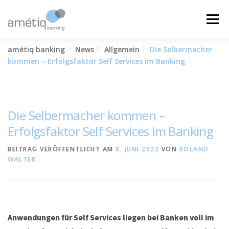
Zum
Inhalt
Menü
springen
amétiq banking
News
Allgemein
Die Selbermacher
LÖSUNGEN
NEWS
JOBS
ÜBER UNS
kommen – Erfolgsfaktor Self Services im Banking
KONTAKT
Die Selbermacher kommen –
Erfolgsfaktor Self Services im Banking
BEITRAG VERÖFFENTLICHT AM
8. JUNI 2022
VON
ROLAND
WALTER
Anwendungen für Self Services liegen bei Banken voll im