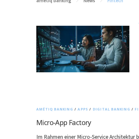
amétiq banking
News
Fintech
AMÉTIQ BANKING
/
APPS
/
DIGITAL BANKING
/
F
Micro-App Factory
Im Rahmen einer Micro-Service Architektur b