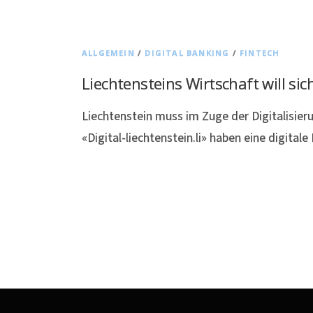
ALLGEMEIN
/
DIGITAL BANKING
/
FINTECH
Liechtensteins Wirtschaft will sic
Liechtenstein muss im Zuge der Digitalisier
«Digital-liechtenstein.li» haben eine digita
B
e
i
t
r